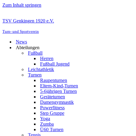
Zum Inhalt springen
TSV Genkingen 1920 e.V.
Turn- und Sportverein
News
Abteilungen
Fußball
Herren
Fußball Jugend
Leichtathletik
Turnen
Raupenturnen
Eltern-Kind-Turnen
5-6jährigen Turnen
Geräteturnen
Damengymnastik
Powerfitness
Step Gruppe
Yoga
Zumba
Ü60 Turnen
Tennis