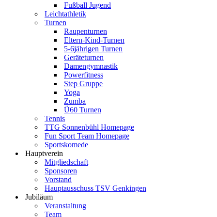
Fußball Jugend
Leichtathletik
Turnen
Raupenturnen
Eltern-Kind-Turnen
5-6jährigen Turnen
Geräteturnen
Damengymnastik
Powerfitness
Step Gruppe
Yoga
Zumba
Ü60 Turnen
Tennis
TTG Sonnenbühl Homepage
Fun Sport Team Homepage
Sportskomede
Hauptverein
Mitgliedschaft
Sponsoren
Vorstand
Hauptausschuss TSV Genkingen
Jubiläum
Veranstaltung
Team