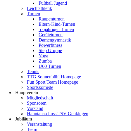
Fußball Jugend
Leichtathletik
Turnen
Raupenturnen
Eltern-Kind-Turnen
5-6jährigen Turnen
Geräteturnen
Damengymnastik
Powerfitness
Step Gruppe
Yoga
Zumba
Ü60 Turnen
Tennis
TTG Sonnenbühl Homepage
Fun Sport Team Homepage
Sportskomede
Hauptverein
Mitgliedschaft
Sponsoren
Vorstand
Hauptausschuss TSV Genkingen
Jubiläum
Veranstaltung
Team