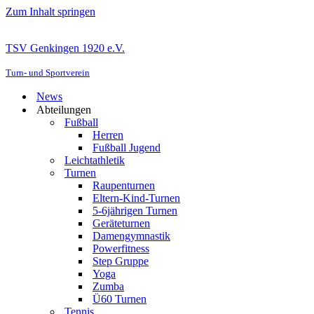
Zum Inhalt springen
TSV Genkingen 1920 e.V.
Turn- und Sportverein
News
Abteilungen
Fußball
Herren
Fußball Jugend
Leichtathletik
Turnen
Raupenturnen
Eltern-Kind-Turnen
5-6jährigen Turnen
Geräteturnen
Damengymnastik
Powerfitness
Step Gruppe
Yoga
Zumba
Ü60 Turnen
Tennis