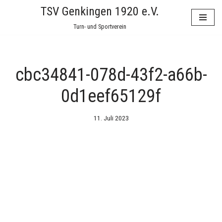
TSV Genkingen 1920 e.V.
Zum
Turn- und Sportverein
Inhalt
springen
cbc34841-078d-43f2-a66b-
0d1eef65129f
11. Juli 2023