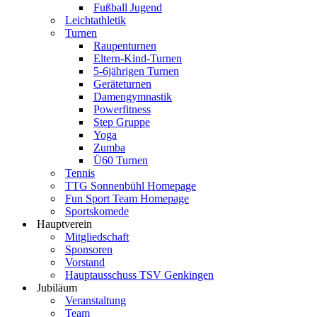
Fußball Jugend
Leichtathletik
Turnen
Raupenturnen
Eltern-Kind-Turnen
5-6jährigen Turnen
Geräteturnen
Damengymnastik
Powerfitness
Step Gruppe
Yoga
Zumba
Ü60 Turnen
Tennis
TTG Sonnenbühl Homepage
Fun Sport Team Homepage
Sportskomede
Hauptverein
Mitgliedschaft
Sponsoren
Vorstand
Hauptausschuss TSV Genkingen
Jubiläum
Veranstaltung
Team