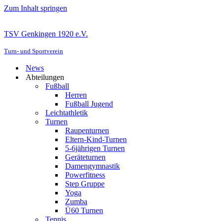
Zum Inhalt springen
TSV Genkingen 1920 e.V.
Turn- und Sportverein
News
Abteilungen
Fußball
Herren
Fußball Jugend
Leichtathletik
Turnen
Raupenturnen
Eltern-Kind-Turnen
5-6jährigen Turnen
Geräteturnen
Damengymnastik
Powerfitness
Step Gruppe
Yoga
Zumba
Ü60 Turnen
Tennis