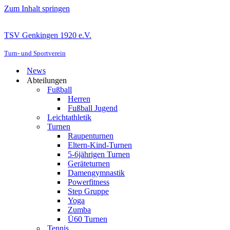
Zum Inhalt springen
TSV Genkingen 1920 e.V.
Turn- und Sportverein
News
Abteilungen
Fußball
Herren
Fußball Jugend
Leichtathletik
Turnen
Raupenturnen
Eltern-Kind-Turnen
5-6jährigen Turnen
Geräteturnen
Damengymnastik
Powerfitness
Step Gruppe
Yoga
Zumba
Ü60 Turnen
Tennis