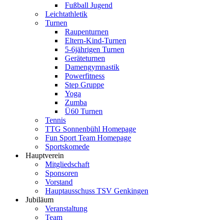
Fußball Jugend
Leichtathletik
Turnen
Raupenturnen
Eltern-Kind-Turnen
5-6jährigen Turnen
Geräteturnen
Damengymnastik
Powerfitness
Step Gruppe
Yoga
Zumba
Ü60 Turnen
Tennis
TTG Sonnenbühl Homepage
Fun Sport Team Homepage
Sportskomede
Hauptverein
Mitgliedschaft
Sponsoren
Vorstand
Hauptausschuss TSV Genkingen
Jubiläum
Veranstaltung
Team